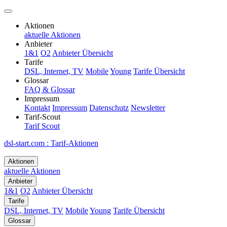
Aktionen
aktuelle Aktionen
Anbieter
1&1
O2
Anbieter Übersicht
Tarife
DSL, Internet, TV
Mobile
Young
Tarife Übersicht
Glossar
FAQ & Glossar
Impressum
Kontakt
Impressum
Datenschutz
Newsletter
Tarif-Scout
Tarif Scout
dsl-start.com
:
Tarif-Aktionen
Aktionen
aktuelle Aktionen
Anbieter
1&1
O2
Anbieter Übersicht
Tarife
DSL, Internet, TV
Mobile
Young
Tarife Übersicht
Glossar