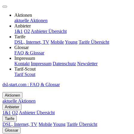
Aktionen
aktuelle Aktionen
Anbieter
1&1
O2
Anbieter Übersicht
Tarife
DSL, Internet, TV
Mobile
Young
Tarife Übersicht
Glossar
FAQ & Glossar
Impressum
Kontakt
Impressum
Datenschutz
Newsletter
Tarif-Scout
Tarif Scout
dsl-start.com
:
FAQ & Glossar
Aktionen
aktuelle Aktionen
Anbieter
1&1
O2
Anbieter Übersicht
Tarife
DSL, Internet, TV
Mobile
Young
Tarife Übersicht
Glossar