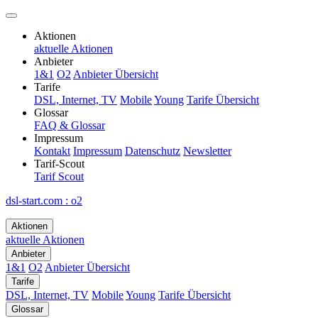
Aktionen
aktuelle Aktionen
Anbieter
1&1
O2
Anbieter Übersicht
Tarife
DSL, Internet, TV
Mobile
Young
Tarife Übersicht
Glossar
FAQ & Glossar
Impressum
Kontakt
Impressum
Datenschutz
Newsletter
Tarif-Scout
Tarif Scout
dsl-start.com
:
o2
Aktionen
aktuelle Aktionen
Anbieter
1&1
O2
Anbieter Übersicht
Tarife
DSL, Internet, TV
Mobile
Young
Tarife Übersicht
Glossar