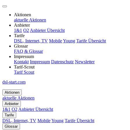
Aktionen
aktuelle Aktionen
Anbieter
1&1
O2
Anbieter Übersicht
Tarife
DSL, Internet, TV
Mobile
Young
Tarife Übersicht
Glossar
FAQ & Glossar
Impressum
Kontakt
Impressum
Datenschutz
Newsletter
Tarif-Scout
Tarif Scout
dsl-start.com
Aktionen
aktuelle Aktionen
Anbieter
1&1
O2
Anbieter Übersicht
Tarife
DSL, Internet, TV
Mobile
Young
Tarife Übersicht
Glossar