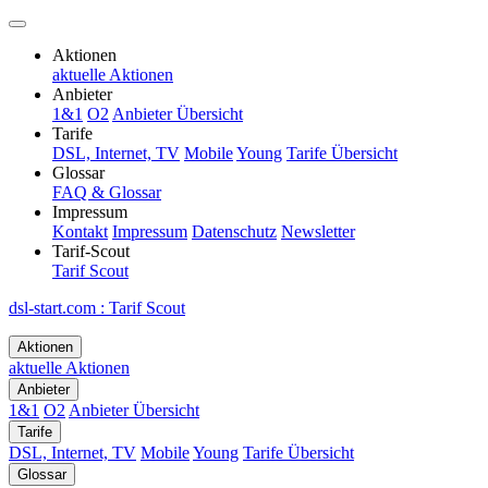
Aktionen
aktuelle Aktionen
Anbieter
1&1
O2
Anbieter Übersicht
Tarife
DSL, Internet, TV
Mobile
Young
Tarife Übersicht
Glossar
FAQ & Glossar
Impressum
Kontakt
Impressum
Datenschutz
Newsletter
Tarif-Scout
Tarif Scout
dsl-start.com
:
Tarif Scout
Aktionen
aktuelle Aktionen
Anbieter
1&1
O2
Anbieter Übersicht
Tarife
DSL, Internet, TV
Mobile
Young
Tarife Übersicht
Glossar